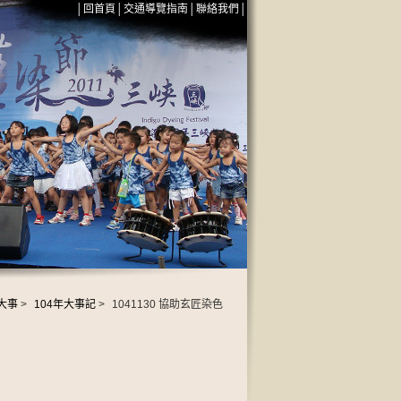
│
回首頁
│
交通導覽指南
│
聯絡我們
│
大事
>
104年大事記
>
1041130 協助玄匠染色