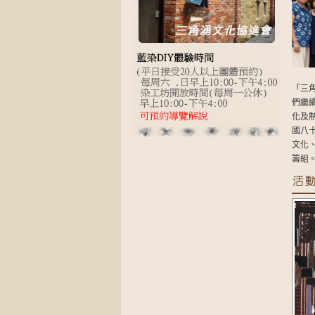
「三
們繼
化及
國八
文化
籌組