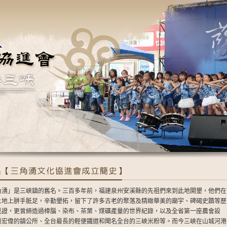
角湧」是三峽鎮的舊名。三百多年前，福建泉州安溪縣的先祖們來到此地開墾，他們在
土地上胼手胝足，辛勤墾拓，留下了許多古老的聚落及精緻華美的廟宇、碑碣史蹟等歷
見證，更曾締造過樟腦、染布、茶葉、煤礦產量的世界紀錄，以及全省第一座農會設
最宏偉的鎮公所、全台最長的輕便鐵道和聞名全台的三峽米粉等。而今三峽在山城河港