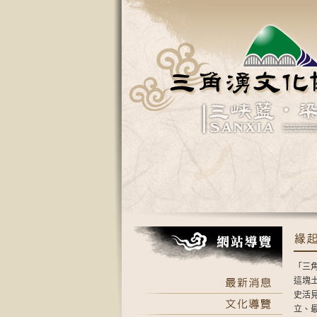
「三
這塊
史活
立、