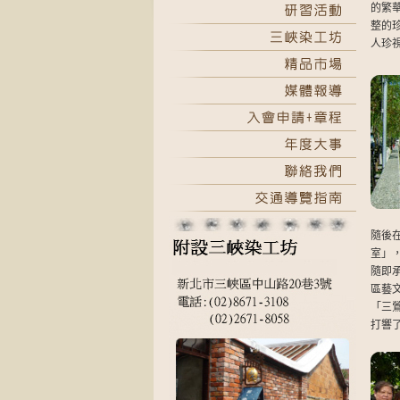
的繁
整的
人珍
隨後
室」
隨即
區藝
「三
打響