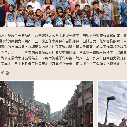
角湧」發展至今的局面，乃是緣於大家對土地與三峽文化的認同與興趣所凝聚而成，當
續打拚的原動力。然而，二年來工作室夥伴在自掏腰包、出錢出力、無怨無悔的奮鬥中
制度化的方向發展，以期更有效結合社區民眾力量、擴大參與面。於是工作室議決發起
十五年八月十七日具文向台北縣政府社會局申請組織「台北縣三峽鎮三角湧文化協進會
、教育及環境生活品質為宗旨。經主管機關會審後，於八十五年九月卅日奉台北縣政府
。同年十一月十七日假三峽國民小學召開成立大會，正式成立「三角湧文化協進會」。