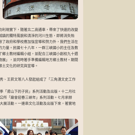
功利現實下，隨著北二高通車，帶來了快速的改變
城鎮的獨特風貌和清淨的河川生態，即將消失殆
除了政府和學校應加強宣導和努力外，我們生活在
的力量。民國七十八年，一群三峽國小的主任及教
了鄉土教材編輯小組，並配合三峽國小創校九十週
物展」，並同時著手準備編輯地方鄉土教材。期間
鄉土文化的研究與宣導。
秀、王昇文等八人發起組成了「三角湧文史工作
季「鳶山下的子民」系列活動及出版。十二月社
公所「廟會迎春三峽年」系列活動。七月承辦
大展活動。一連串文化活動及出版下來，著實地