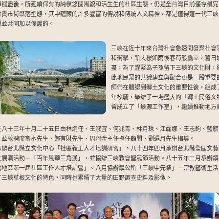
華褪盡後，所延續保有的純樸悠閒風貌和活生生的社區生態，仍是全台灣目前僅存最完
珍貴市街聚落型態，其中蘊藏的許多豐富的傳說和傳統人文精神，都是值得這一代三峽
視並共同加以保護的。
三峽在近十年來台灣社會急速開發與社會
和衝擊，新大樓如雨後春筍般矗立，舊日
盡，為了趕緊為子孫留下三峽的文化財，
此地民眾的共識建立與配合更是一股重要
師們在體認到鄉土文化的重要性後，組成
年校慶，舉辦了一場盛大的「鄉土民俗文
曾成立了「峽源工作室」，繼續推動地方
在八十三年十月二十五日由林炯任、王淑宜、何兆青、林月珠、江麗娜、王志鈞、藍毓
，並敦聘廖富本先生、鄭有財先生、周阿金主任擔任顧問、劉還月先生指導。
承辦台北縣立文化中心「社區義工人才培訓研習」。八十四年四月承辦台北縣全國文藝
文展演活動－「百年風華三角湧」，並協辦三峽教會聖誕節活動。八十五年二月承辦鎮
鶯地區第一屆社區工作人才培訓營」。八月協辦鎮公所「三峽中元祭」－宗教藝術生活
了三峽草根文化的特色，同時也累積了大量的田野調查史料及影像。