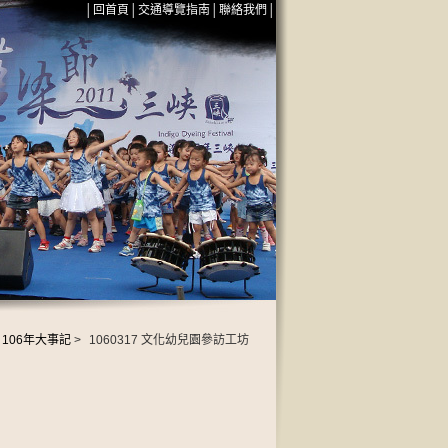
│
回首頁
│
交通導覽指南
│
聯絡我們
│
106年大事記
>
1060317 文化幼兒園參訪工坊