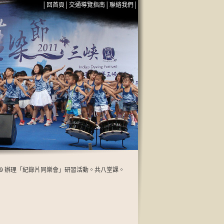
│
回首頁
│
交通導覽指南
│
聯絡我們
│
-0129 辦理「紀錄片同樂會」研習活動。共八堂課。